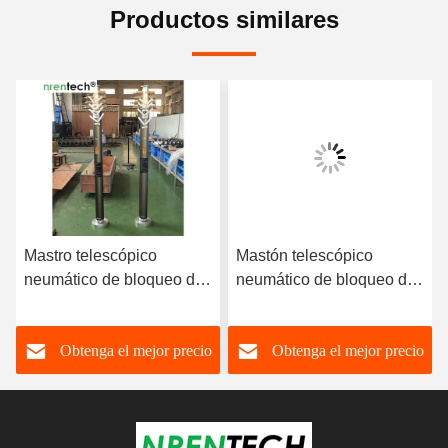
Productos similares
Mastro telescópico
Mastón telescópico
neumático de bloqueo de
neumático de bloqueo de
6 m 30 kg cargas útiles-
6 m 50 kg Mastón móvil
mastro de
de telecomunicaciones
Obtenga el mejor precio
Obtenga el mejor precio
telecomunicaciones
torre de telescopios
móviles-torre de
Mastón de radio antenas 6
telescopios-mastro de
m
radio-antenas 6