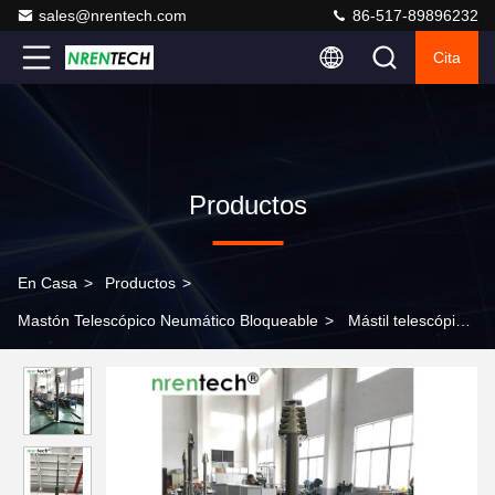
sales@nrentech.com
86-517-89896232
Cita
Productos
En Casa
>
Productos
>
Mastón Telescópico Neumático Bloqueable
>
Mástil telescópico
neumático de 10 m, carga útil de 50 kg, mástil telescópico de
aluminio, mástil neumático de bloqueo