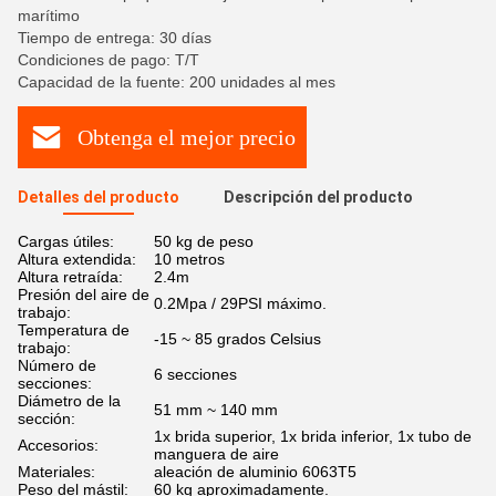
marítimo
Tiempo de entrega: 30 días
Condiciones de pago: T/T
Capacidad de la fuente: 200 unidades al mes
Obtenga el mejor precio
Detalles del producto
Descripción del producto
Cargas útiles:
50 kg de peso
Altura extendida:
10 metros
Altura retraída:
2.4m
Presión del aire de
0.2Mpa / 29PSI máximo.
trabajo:
Temperatura de
-15 ~ 85 grados Celsius
trabajo:
Número de
6 secciones
secciones:
Diámetro de la
51 mm ~ 140 mm
sección:
1x brida superior, 1x brida inferior, 1x tubo de
Accesorios:
manguera de aire
Materiales:
aleación de aluminio 6063T5
Peso del mástil:
60 kg aproximadamente.