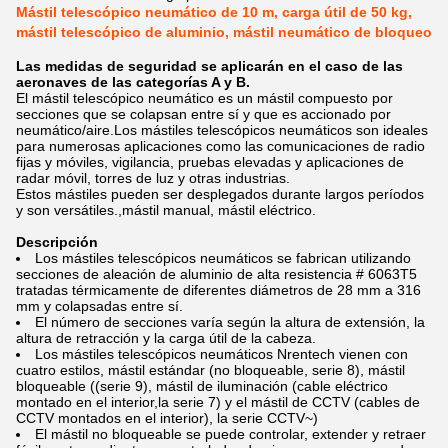
Mástil telescópico neumático de 10 m, carga útil de 50 kg,
mástil telescópico de aluminio, mástil neumático de bloqueo
Las medidas de seguridad se aplicarán en el caso de las
aeronaves de las categorías A y B.
El mástil telescópico neumático es un mástil compuesto por
secciones que se colapsan entre sí y que es accionado por
neumático/aire.Los mástiles telescópicos neumáticos son ideales
para numerosas aplicaciones como las comunicaciones de radio
fijas y móviles, vigilancia, pruebas elevadas y aplicaciones de
radar móvil, torres de luz y otras industrias.
Estos mástiles pueden ser desplegados durante largos períodos
y son versátiles.,mástil manual, mástil eléctrico.
Descripción
Los mástiles telescópicos neumáticos se fabrican utilizando
secciones de aleación de aluminio de alta resistencia # 6063T5
tratadas térmicamente de diferentes diámetros de 28 mm a 316
mm y colapsadas entre sí.
El número de secciones varía según la altura de extensión, la
altura de retracción y la carga útil de la cabeza.
Los mástiles telescópicos neumáticos Nrentech vienen con
cuatro estilos, mástil estándar (no bloqueable, serie 8), mástil
bloqueable ((serie 9), mástil de iluminación (cable eléctrico
montado en el interior,la serie 7) y el mástil de CCTV (cables de
CCTV montados en el interior), la serie CCTV~)
El mástil no bloqueable se puede controlar, extender y retraer