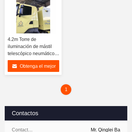
4.2m Torre de
iluminación de mástil
telescópico neumático
-4x60W LED-NR-4200-
Obtenga el mejor
240LED
precio
1
Contactos
Contactos:
Mr. Qinglei Ba