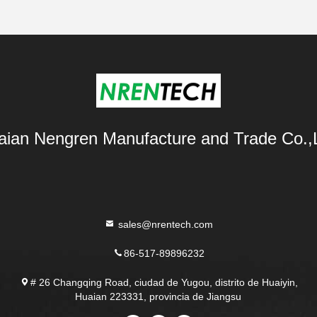
aian Nengren Manufacture and Trade Co.,L
sales@nrentech.com
86-517-89896232
# 26 Changqing Road, ciudad de Yugou, distrito de Huaiyin,
Huaian 223331, provincia de Jiangsu