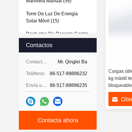
Manivela Manual
(59)
Torre De Luz De Energía
Solar Móvil
(15)
Productos De Rescate Contra
Incendios
(13)
Contactos
Torre De Luz De Trípode
(4)
Contactos:
Mr. Qinglei Ba
Mastón Telescópico De
Cargas úti
Teléfono:
86-517-89896232
Trípode
(1)
kg mástil 
Envía un fax.:
86-517-89896235
bloqueable
Mastón Neumático Cuádruple
(1)
Obte
Torre De Faro De Mástil
Telescópico
(1)
Contacta ahora
Control Hidráulico
(1)