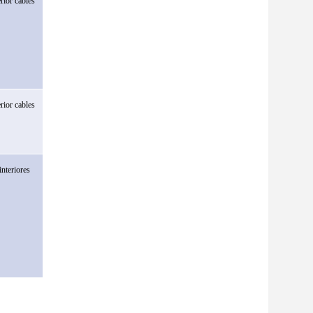
erior
cables
erior
cables
interiores