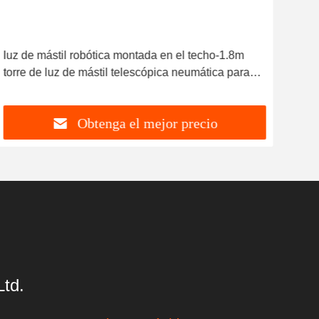
luz de mástil robótica montada en el techo-1.8m
1.8m
torre de luz de mástil telescópica neumática para
de l
camión de bomberos NR-R1800-240
NR-
Obtenga el mejor precio
td.