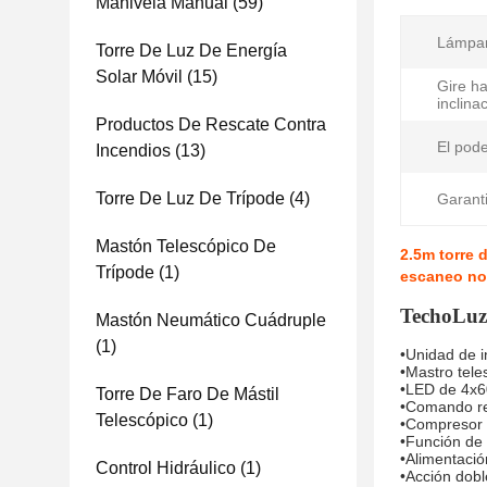
Manivela Manual
(59)
Lámpar
Torre De Luz De Energía
Solar Móvil
(15)
Gire ha
inclina
Productos De Rescate Contra
El pode
Incendios
(13)
Torre De Luz De Trípode
(4)
Garanti
Mastón Telescópico De
2.5m torre 
Trípode
(1)
escaneo no
Techo
Luz
Mastón Neumático Cuádruple
(1)
•Unidad de in
•Mastro tele
•LED de 4x
Torre De Faro De Mástil
•Comando re
Telescópico
(1)
•Compresor d
•Función de 
•Alimentaci
Control Hidráulico
(1)
•Acción doble