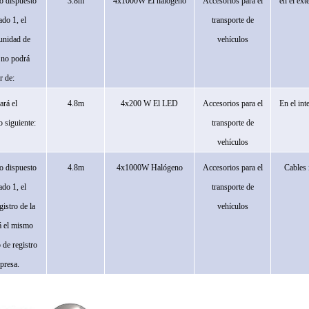
o dispuesto
3.8m
4x1000W
El halógeno
Accesorios para el
en el ext
ado 1, el
transporte de
unidad de
vehículos
 no podrá
r de:
ará el
4.8m
4x200 W
El LED
Accesorios para el
En el int
 siguiente:
transporte de
vehículos
o dispuesto
4.8m
4x1000W Halógeno
Accesorios para el
Cables 
ado 1, el
transporte de
istro de la
vehículos
á el mismo
 de registro
presa.