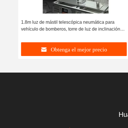
1.8m luz de mástil telescópica neumática para
e
vehículo de bomberos, torre de luz de inclinación
panorámica, torre de iluminación de mástil
0
neumática NR-R1800-240
Obtenga el mejor precio
Hu