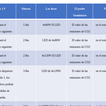
n 1
#
Alturas
Las luces
El poder
N
Suministro
ará el
1.8m
4x60W
El LED
El valor de las
en el ext
 siguiente:
emisiones de CO2
ará el
2.8m
LED de 4x60W
El valor de las
en el ext
 siguiente:
emisiones de CO2
ará el
2.8m
4x120W
El LED
El valor de las
en el ext
 siguiente:
emisiones de CO2
o dispuesto
3.8m
LED de 4x120W
El valor de las
en el ext
ado 1, los
emisiones de CO2
bros podrán
didas de
ardia.