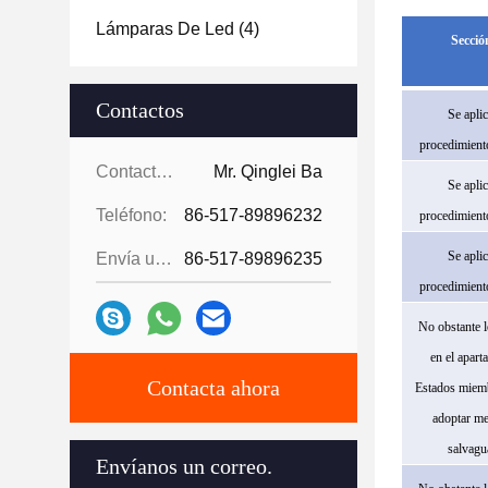
Lámparas De Led
(4)
Secció
Contactos
Se aplic
procedimiento
Contactos:
Mr. Qinglei Ba
Se aplic
Teléfono:
86-517-89896232
procedimiento
Se aplic
Envía un fax.:
86-517-89896235
procedimiento
No obstante l
en el apart
Contacta ahora
Estados miem
adoptar me
salvagu
Envíanos un correo.