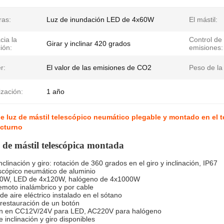
as:
Luz de inundación LED de 4x60W
El mástil:
cia la
Control de 
Girar y inclinar 420 grados
ción:
emisiones:
r:
El valor de las emisiones de CO2
Peso de la
zación:
1 año
de luz de mástil telescópico neumático plegable y montado en el t
cturno
 de mástil telescópica montada
clinación y giro: rotación de 360 grados en el giro y inclinación, IP67
scópico neumático de aluminio
60W, LED de 4x120W, halógeno de 4x1000W
moto inalámbrico y por cable
e aire eléctrico instalado en el sótano
restauración de un botón
ón en CC12V/24V para LED, AC220V para halógeno
 inclinación y giro disponibles