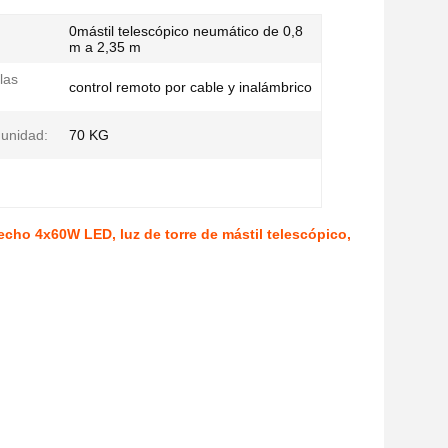
0mástil telescópico neumático de 0,8
m a 2,35 m
las
control remoto por cable y inalámbrico
 unidad:
70 KG
echo 4x60W LED, luz de torre de mástil telescópico,