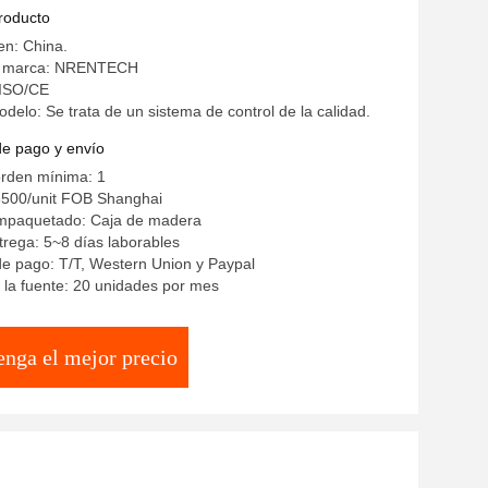
de mástil telescópico, escaneo nocturno
producto
en: China.
a marca: NRENTECH
: ISO/CE
elo: Se trata de un sistema de control de la calidad.
de pago y envío
orden mínima: 1
3500/unit FOB Shanghai
empaquetado: Caja de madera
rega: 5~8 días laborables
e pago: T/T, Western Union y Paypal
la fuente: 20 unidades por mes
enga el mejor precio