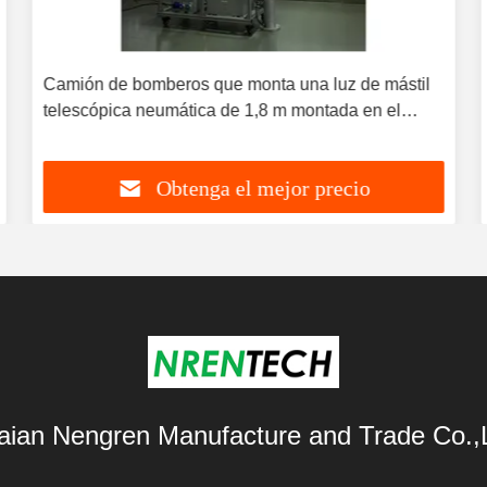
Camión de bomberos que monta una luz de mástil
telescópica neumática de 1,8 m montada en el
techo-NR-R1800-240
Obtenga el mejor precio
aian Nengren Manufacture and Trade Co.,L