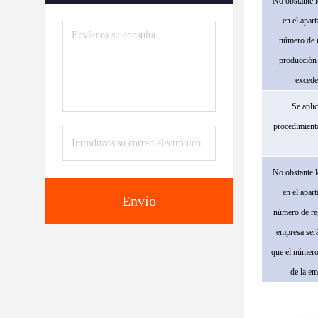
No obstante l
en el apart
número de 
producción
excede
Se aplic
procedimiento
No obstante l
en el apart
Envío
número de reg
empresa ser
que el número
de la em